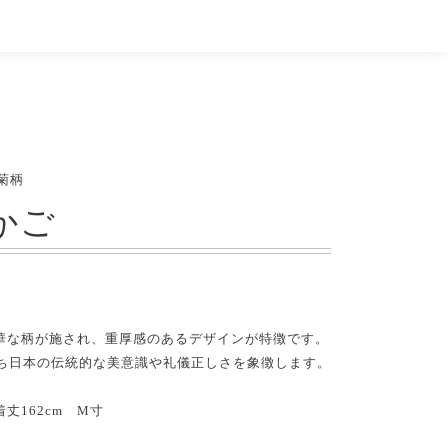
菊柄
かご
華な柄が施され、重厚感のあるデザインが特徴です。
ち日本の伝統的な美意識や礼儀正しさを象徴します。
着丈162cm M寸