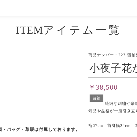
ITEM
アイテム一覧
商品ナンバー：223-留袖
小夜子花
￥38,500
留袖
繊細な刺繍や豪
気品や品格が一層引き立
裄67cm 前身幅24cm 
類・バッグ・草履は付属しております。