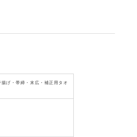
カートに入れる
帯揚げ・帯締・末広・補正用タオ