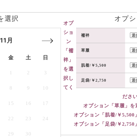
を選択
オプシ
オプ
ショ
襦袢
 11月
ン
「襦
草履
金
土
日
袢」
肌着/￥5,500
を選
1
2
3
択し
足袋/￥2,750
てく
8
9
10
ださ
15
16
17
オプション「草履」を
オプション「肌着/￥5,5
22
23
24
オプション「足袋/￥2,7
29
30